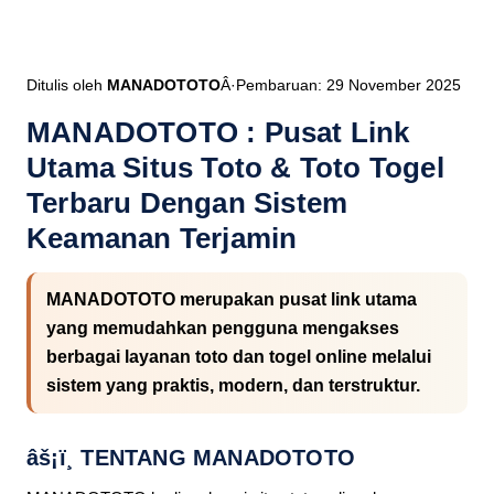
Terbaru Dengan Sistem
Keamanan Terjamin
Ditulis oleh
MANADOTOTO
Â·
Pembaruan: 29 November 2025
MANADOTOTO : Pusat Link
Utama Situs Toto & Toto Togel
Terbaru Dengan Sistem
Keamanan Terjamin
MANADOTOTO merupakan pusat link utama
yang memudahkan pengguna mengakses
berbagai layanan toto dan togel online melalui
sistem yang praktis, modern, dan terstruktur.
âš¡ï¸ TENTANG MANADOTOTO