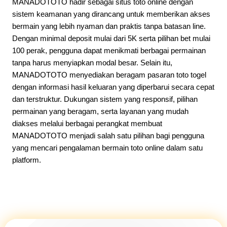
MANADOTOTO hadir sebagai situs toto online dengan
sistem keamanan yang dirancang untuk memberikan akses
bermain yang lebih nyaman dan praktis tanpa batasan line.
Dengan minimal deposit mulai dari 5K serta pilihan bet mulai
100 perak, pengguna dapat menikmati berbagai permainan
tanpa harus menyiapkan modal besar. Selain itu,
MANADOTOTO menyediakan beragam pasaran toto togel
dengan informasi hasil keluaran yang diperbarui secara cepat
dan terstruktur. Dukungan sistem yang responsif, pilihan
permainan yang beragam, serta layanan yang mudah
diakses melalui berbagai perangkat membuat
MANADOTOTO menjadi salah satu pilihan bagi pengguna
yang mencari pengalaman bermain toto online dalam satu
platform.