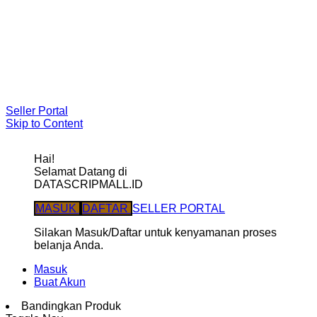
Cara Berbelanja
Gratis Ongkir ke seluruh Indonesia*
Syarat & ketentuan pembelian di DatascripMall.ID
Info Keterlambatan Pengiriman
FAQ
Seller Portal
Skip to Content
Hai!
Selamat Datang di
DATASCRIPMALL.ID
MASUK
DAFTAR
SELLER PORTAL
Silakan Masuk/Daftar untuk kenyamanan proses
belanja Anda.
Masuk
Buat Akun
Bandingkan Produk